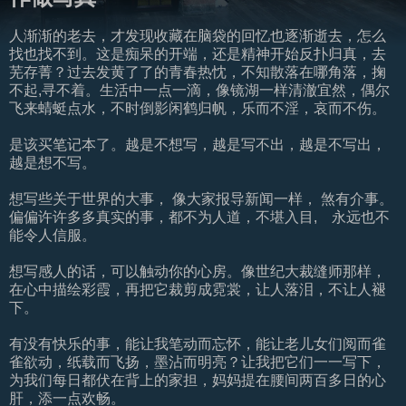
人渐渐的老去，才发现收藏在脑袋的回忆也逐渐逝去，怎么
找也找不到。这是痴呆的开端，还是精神开始反扑归真，去
芜存菁？过去发黄了了的青春热忱，不知散落在哪角落，掬
不起,寻不着。生活中一点一滴，像镜湖一样清澈宜然，偶尔
飞来蜻蜓点水，不时倒影闲鹤归帆，乐而不淫，哀而不伤。
是该买笔记本了。越是不想写，越是写不出，越是不写出，
越是想不写。
想写些关于世界的大事， 像大家报导新闻一样， 煞有介事。
偏偏许许多多真实的事，都不为人道，不堪入目, 永远也不
能令人信服。
想写感人的话，可以触动你的心房。像世纪大裁缝师那样，
在心中描绘彩霞，再把它裁剪成霓裳，让人落泪，不让人褪
下。
有没有快乐的事，能让我笔动而忘怀，能让老儿女们阅而雀
雀欲动，纸载而飞扬，墨沾而明亮？让我把它们一一写下，
为我们每日都伏在背上的家担，妈妈提在腰间两百多日的心
肝，添一点欢畅。