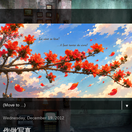
▼
Wednesday, December 19, 2012
作做写真