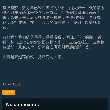
有没有梦，数万年已经在奔腾的那种，烈火熔岩，残道暴政
也不能淹没的那一种？我要刻写，让夜未瞑周神也匆匆而
来，给先人来人后人枕脚绣一抹香，等他们拈着，拿捏成
花，牵扯成缘，在千千万万的微灯光下。我们可以凝视着
它。
有歌吗？我们吸吸嚼嚼，嚼嚼吸吸，仍旧忘不了的那一 首。
我们从书上把它偷偷摸摸的抄下来，一直挂在咀边，直到物
转星移，儿女成堂，仍然会在听雨时哼起的那一首。
乘着越来越凉的夜，把它们写下来。
TZ
at
00:31
Share
No comments: