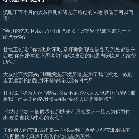
沉睡了五个月的大灰熊刚好遇见了路过的甘地,饿昏了所以问
道:
"善良的先知啊,我几个月没吃没喝了,你能不能施舍施舍一下
给点食物?"
甘地正色说: "你能吃时不吃,选择睡觉,现在是春天,到处都是东
西吃,你身强体徤,不思考如何解决自己的问题,却到处叫人家帮
助你."
大灰熊不大高兴, "我睡觉是环境所逼,是为了我们熊之一族能
走更远更长的路,并不是懦弱或没有骨气!"
甘地说: "我为大众而禁食,衣食不足,企求人民能就此而清醒,那
是我自己要走的路,难道要到处要求人民为我铺路?"
"你为了你的一族而尽心,到头来却只会要求一族人为你而付
出,这是自我为中心的表现."
了解别人的苦难,说出来并不够,要独自承受这些苦难,解决它
们,再把功劳归功于受苦的他们,是为英雄.