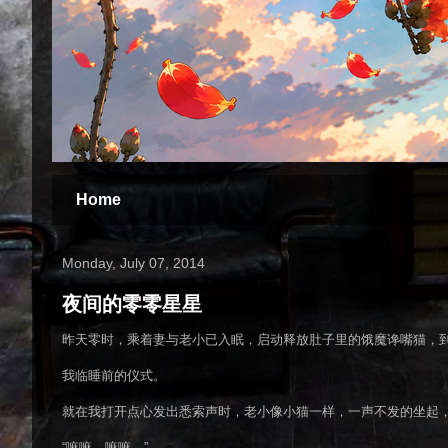
Home
Monday, July 07, 2014
夜间的零零星星
昨天零时，乘着妻与老小已入眠，启动释放肚子里的饿魔谗嘴猫，
我临睡前的仪式。
就在我打开点心发出悉索声时，老小像小猫一样，一声不发的坐起
“嘛嘛，嘛嘛。”