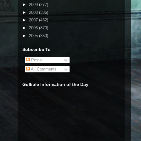
►
2009
(277)
►
2008
(336)
►
2007
(432)
►
2006
(870)
►
2005
(350)
Subscribe To
Posts
All Comments
Gullible Information of the Day