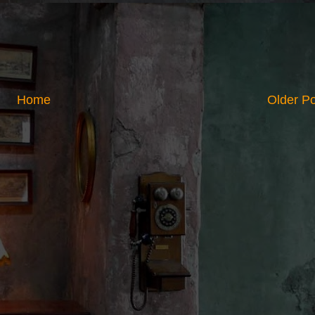
Home
Older P