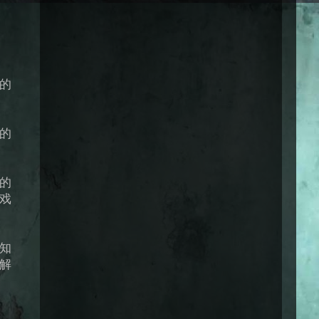
。
的
的
的
戏
知
解