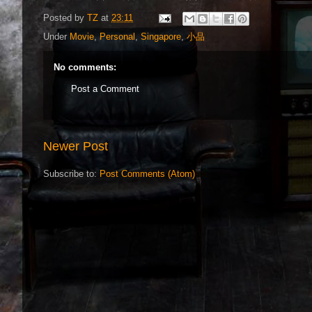
Posted by
TZ
at
23:11
Under
Movie
,
Personal
,
Singapore
,
小品
No comments:
Post a Comment
Newer Post
Subscribe to:
Post Comments (Atom)