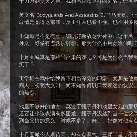
千刀万剑交叉之声。我相当喜欢这样的剧名，命名
英文名“Bodyguards And Assassins
敢情是觉得这部戏，反正洋人也看不懂。也不用多
不知道是不是有意，编剧好像故意舍孙中山这个名
孙文，好像有点含沙射影。那为什么不用孙逸仙呢
十月围城算是部相当严肃的戏吧？可是为什么当我
笑了？
王学圻在戏中给我留下相当深刻的印象，尤其是他
商人，初明大义时，尚不知如何以口齿表达的状况
的焦点。
戏里不够好的地方，莫过于甄子丹和戏里女儿的那
道要让小孩表演有多困难。甄子丹没达到当一位父
到当父情的意义，时候不多了。好。。好像对他有
十月围城令人期待高，却有点漏气。三颗半星，看