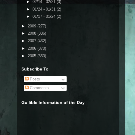
►
02/14 - 02/21
(3)
►
01/24 - 01/31
(2)
►
01/17 - 01/24
(2)
►
2009
(277)
►
2008
(336)
►
2007
(432)
►
2006
(870)
►
2005
(350)
Subscribe To
Posts
Comments
Gullible Information of the Day