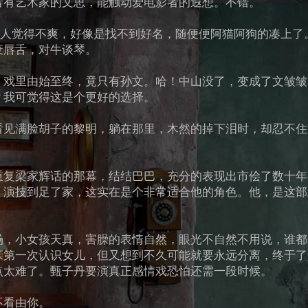
者有艺术家的文思，能触动爱电影者的遐想。不错。
"却马马虎虎。让人觉得不爽，好像是找不到好名，随便便阿猫阿狗的凑上了
废唇舌，对牛谈琴。
，戏里由始至终，竟只有孙文。哈！中山没了，变成了文皱皱
？我可觉得这是个更好的选择。
看见满脸胡子的黎明，躺在那里，木然的掉下泪时，却忍不住
重复梁家辉话的那幕，结结巴巴，充分的表现出市侩了数十年
。演技到足了家，这实在是个非常适合他的角色。他，是这部
场，小女孩天真，害臊的表情自然，眼光不自然不用说，谁都
亲第一次认识女儿，但又想到不久可能就要永远分离，终于了
点太难了。甄子丹要演真正感情戏恐怕还需一段时候。
不看由你。