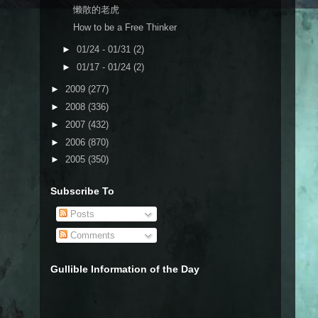
懒散的老虎
How to be a Free Thinker
►
01/24 - 01/31
(2)
►
01/17 - 01/24
(2)
►
2009
(277)
►
2008
(336)
►
2007
(432)
►
2006
(870)
►
2005
(350)
Subscribe To
Posts
Comments
Gullible Information of the Day