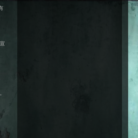
有
宣
。