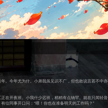
新年。今年尤为什。小弟我虽见识不广，但也敢说言若不中亦
工正在开夜班。小我什少迟班，稍稍有点纳罕。就在只闻轻音
有位同事开口问：“喂！你也在准备明天的工作吗？”