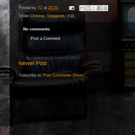
Posted by
TZ
at
22:23
Under
Chinese
,
Singapore
,
小品
No comments:
Post a Comment
Newer Post
Subscribe to:
Post Comments (Atom)