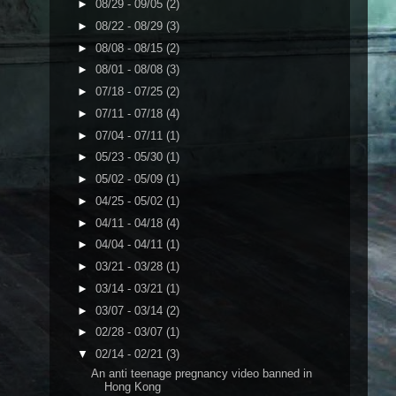
►
08/29 - 09/05
(2)
►
08/22 - 08/29
(3)
►
08/08 - 08/15
(2)
►
08/01 - 08/08
(3)
►
07/18 - 07/25
(2)
►
07/11 - 07/18
(4)
►
07/04 - 07/11
(1)
►
05/23 - 05/30
(1)
►
05/02 - 05/09
(1)
►
04/25 - 05/02
(1)
►
04/11 - 04/18
(4)
►
04/04 - 04/11
(1)
►
03/21 - 03/28
(1)
►
03/14 - 03/21
(1)
►
03/07 - 03/14
(2)
►
02/28 - 03/07
(1)
▼
02/14 - 02/21
(3)
An anti teenage pregnancy video banned in
Hong Kong