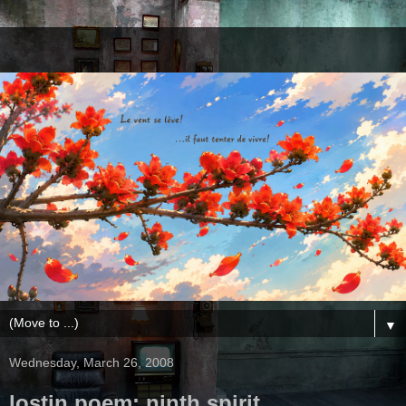
▼
Wednesday, March 26, 2008
lostin poem: ninth spirit