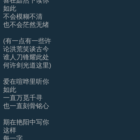
喜在黯然下读你
如此
不会模糊不清
也不会茫然无绪
(有一点有一些许
论洪荒笑谈古今
谁人刀锋耀此处
何许剑光道这里)
爱在喧哗里听你
如此
一直万觅千寻
也一直刻骨铭心
期在艳阳中写你
这样
每一字