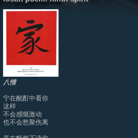
八情
宁在酩酊中看你
这样
不会感慨激动
也不会愁聚伤离